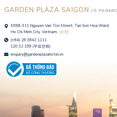
GARDEN PLAZA SAIGON
(구 PARKRO
309B-311 Nguyen Van Troi Street, Tan Son Hoa Ward,
Ho Chi Minh City, Vietnam.
(방향)
(+84) 28 3842 1111
120 32 199 (무료전화)
enquiry@gardenplazahotel.vn