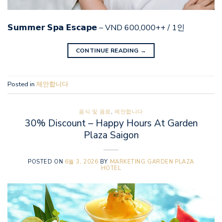
𝗦𝘂𝗺𝗺𝗲𝗿 𝗦𝗽𝗮 𝗘𝘀𝗰𝗮𝗽𝗲 – VND 600,000++ / 1인
CONTINUE READING
→
Posted in
제안합니다
음식 및 음료
,
제안합니다
30% Discount – Happy Hours At Garden
Plaza Saigon
POSTED ON
6월 3, 2026
BY
MARKETING GARDEN PLAZA
HOTEL