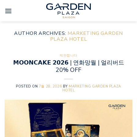
Skip
to
content
AUTHOR ARCHIVES:
MARKETING GARDEN
PLAZA HOTEL
제안합니다
𝗠𝗢𝗢𝗡𝗖𝗔𝗞𝗘 𝟮𝟬𝟮𝟲 | 연화망월 | 얼리버드
20% OFF
POSTED ON
7월 28, 2026
BY
MARKETING GARDEN PLAZA
HOTEL